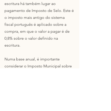
escritura há também lugar ao 
pagamento de Imposto de Selo. Este é 
o imposto mais antigo do sistema 
fiscal português é aplicado sobre a 
compra, em que o valor a pagar é de 
0,8% sobre o valor definido na 
escritura. 
Numa base anual, é importante 
considerar o Imposto Municipal sobre 
Imóveis (IMI) mas que não é cobrado 
no momento da compra. Este é um 
imposto anual. Por norma, só no ano 
seguinte à compra é que será 
notificado para pagar esta contribuição 
como novo proprietário do imóvel. 