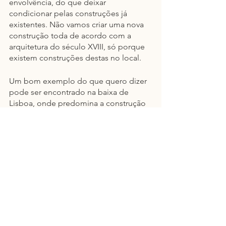
envolvência, do que deixar 
condicionar pelas construções já 
existentes. Não vamos criar uma nova 
construção toda de acordo com a 
arquitetura do século XVIII, só porque 
existem construções destas no local.
Um bom exemplo do que quero dizer 
pode ser encontrado na baixa de 
Lisboa, onde predomina a construção 
do séc. XVIII após o terramoto de 1755. 
E com essas construções vemos 
também outras dos anos 50 do séc. 
XX, com as suas características 
próprias, mas onde também já se 
observa construção nova, das primeiras 
décadas do séc. XXI, perfeitamente 
enquadradas, com a sua própria 
corrente artística e com uma visão 
própria do arquiteto, mas a conviverem 
pacificamente com toda a história da 