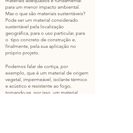
materiais adequados é fundamental 
para um menor impacto ambiental. 
Mas o que são materiais sustentáveis? 
Pode ser um material considerado 
sustentável pela localização 
geográfica, para o uso particular, para 
o  tipo concreto de construção e, 
finalmente, pela sua aplicação no 
próprio projeto.
Podemos falar de cortiça, por 
exemplo, que é um material de origem 
vegetal, impermeável, isolante térmico 
e acústico e resistente ao fogo, 
tornando-se, por isso, um material 
emergente na arquitetura. Portugal, 
sendo responsável por cerca de 
metade da produção mundial de 
cortiça, pode posicionar-se 
devidamente para a utilização deste 
material em projetos mais sustentáveis. 